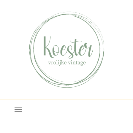
Koester
Bezoek ons in Deventer!