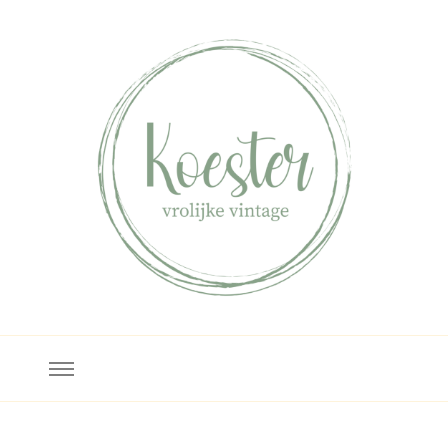
Koester
Bezoek ons in Deventer!